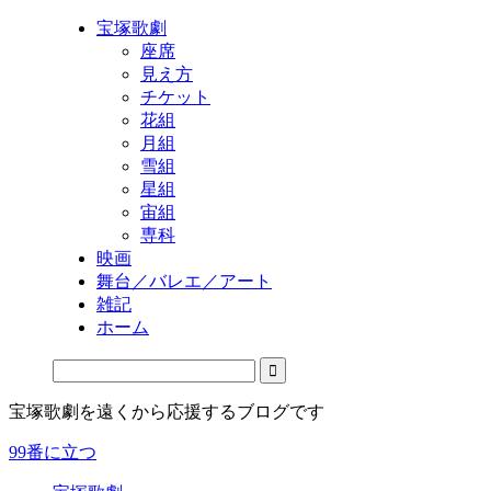
宝塚歌劇
座席
見え方
チケット
花組
月組
雪組
星組
宙組
専科
映画
舞台／バレエ／アート
雑記
ホーム
宝塚歌劇を遠くから応援するブログです
99番に立つ