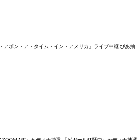
ス・アポン・ア・タイム・イン・アメリカ』ライブ中継 ぴあ抽
 ZOOM ME』セディナ抽選 『ピガール狂騒曲』セディナ抽選