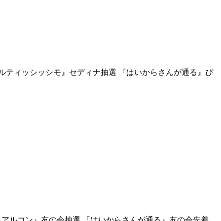
ォルティッシッシモ』セディナ抽選 『はいからさんが通る』ぴ
ル・アルコン』友の会抽選 『はいからさんが通る』友の会先着