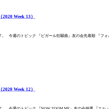
020 Week 13）
す。 今週のトピック 『ピガール狂騒曲』友の会先着順 『フ
020 Week 12）
。 今週のトピック 『NOW ZOOM ME』友の会抽選 『エ