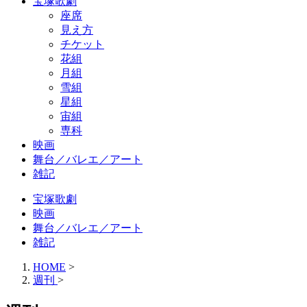
宝塚歌劇
座席
見え方
チケット
花組
月組
雪組
星組
宙組
専科
映画
舞台／バレエ／アート
雑記
宝塚歌劇
映画
舞台／バレエ／アート
雑記
HOME
>
週刊
>