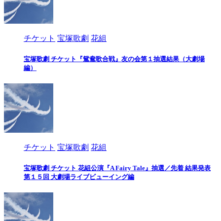
チケット
宝塚歌劇
花組
宝塚歌劇 チケット『鴛鴦歌合戦』友の会第１抽選結果（大劇場
編）
チケット
宝塚歌劇
花組
宝塚歌劇 チケット 花組公演『A Fairy Tale』抽選／先着 結果発表
第１５回 大劇場ライブビューイング編