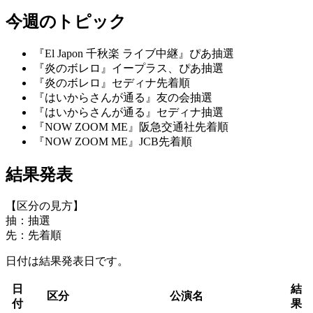
今週のトピック
『El Japon 千秋楽 ライブ中継』ぴあ抽選
『炎のボレロ』イープラス、ぴあ抽選
『炎のボレロ』セディナ先着順
『はいからさんが通る』友の会抽選
『はいからさんが通る』セディナ抽選
『NOW ZOOM ME』阪急交通社先着順
『NOW ZOOM ME』JCB先着順
結果発表
【区分の見方】
抽：抽選
先：先着順
日付は結果発表日です。
日
結
区分
公演名
付
果