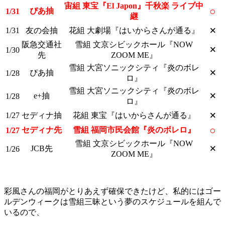
宙組 東宝『El Japon』千秋楽 ライブ中
○
ぴあ抽
1/31
継
×
1/31
友の会抽
花組 大劇場『はいからさんが通る』
阪急交通社
雪組 文京シビックホール『NOW
×
1/30
先
ZOOM ME』
雪組 大宮ソニックシティ『炎のボレ
×
ぴあ抽
1/28
ロ』
雪組 大宮ソニックシティ『炎のボレ
×
e+抽
1/28
ロ』
×
1/27
セディナ抽
花組 東宝『はいからさんが通る』
○
セディナ先
雪組 福岡市民会館『炎のボレロ』
1/27
雪組 文京シビックホール『NOW
×
JCB先
1/26
ZOOM ME』
彩風さんの福岡がとりあえず確保できたけど、私的にはゴー
ルデンウィークは雪組三昧という夢のスケジュールを組んで
いるので、