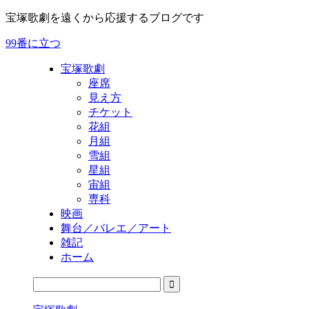
宝塚歌劇を遠くから応援するブログです
99番に立つ
宝塚歌劇
座席
見え方
チケット
花組
月組
雪組
星組
宙組
専科
映画
舞台／バレエ／アート
雑記
ホーム