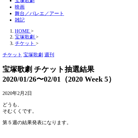
宝塚歌劇
映画
舞台／バレエ／アート
雑記
HOME
>
宝塚歌劇
>
チケット
>
チケット
宝塚歌劇
週刊
宝塚歌劇 チケット抽選結果
2020/01/26〜02/01（2020 Week 5）
2020年2月2日
どうも、
そむくくです。
第５週の結果発表になります。