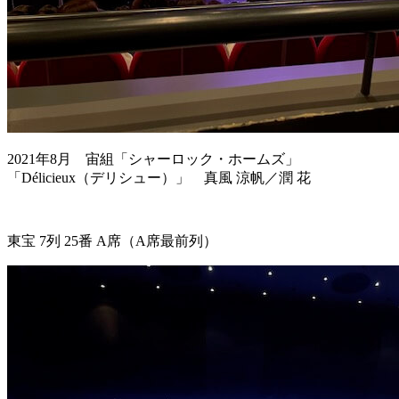
2021年8月 宙組「シャーロック・ホームズ」
「Délicieux（デリシュー）」 真風 涼帆／潤 花
東宝 7列 25番 A席（A席最前列）