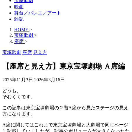
宝塚歌劇
映画
舞台／バレエ／アート
雑記
HOME
>
宝塚歌劇
>
座席
>
宝塚歌劇
座席
見え方
【座席と見え方】東京宝塚劇場 Ａ席編
2025年11月3日
2026年3月16日
どうも、
そむくくです。
この記事は東京宝塚劇場の２階A席から見たステージの見え
方になります。
A席に関してはこれまで東京宝塚劇場と大劇場で同じページ
に記載していましたが、記事のボリュームが大きくなったた