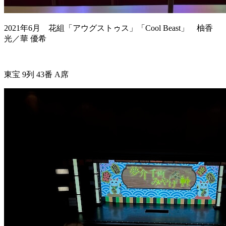
2021年6月 花組「アウグストゥス」「Cool Beast」 柚香
光／華 優希
東宝 9列 43番 A席