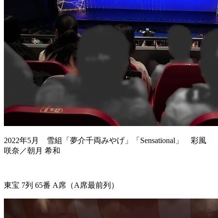
2022年5月 雪組「夢介千両みやげ」「Sensational」 彩風
咲奈／朝月 希和
東宝 7列 65番 A席（A席最前列）