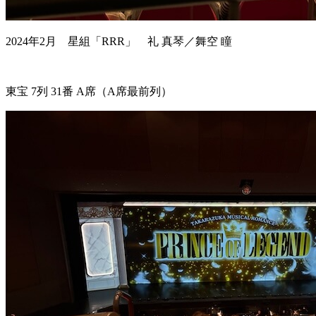
2024年2月 星組「RRR」 礼 真琴／舞空 瞳
東宝 7列 31番 A席（A席最前列）