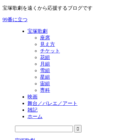
宝塚歌劇を遠くから応援するブログです
99番に立つ
宝塚歌劇
座席
見え方
チケット
花組
月組
雪組
星組
宙組
専科
映画
舞台／バレエ／アート
雑記
ホーム