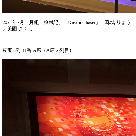
2021年7月 月組「桜嵐記」「Dream Chaser」 珠城 りょう
／美園 さくら
東宝 8列 31番 A席（A席２列目）