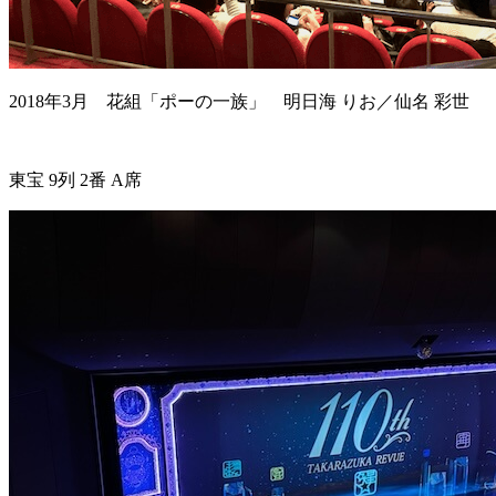
2018年3月 花組「ポーの一族」 明日海 りお／仙名 彩世
東宝 9列 2番 A席