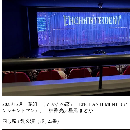
2023年2月 花組「うたかたの恋」「ENCHANTEMENT（ア
ンシャントマン）」 柚香 光／星風 まどか
同じ席で別公演（7列 25番）