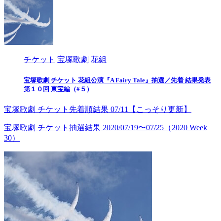
チケット
宝塚歌劇
花組
宝塚歌劇 チケット 花組公演『A Fairy Tale』抽選／先着 結果発表
第１０回 東宝編（#５）
宝塚歌劇 チケット先着順結果 07/11【こっそり更新】
宝塚歌劇 チケット抽選結果 2020/07/19〜07/25（2020 Week
30）