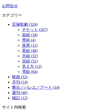
お問合せ
カテゴリー
宝塚歌劇 (324)
チケット (267)
宙組 (34)
専科 (4)
座席 (12)
星組 (48)
月組 (32)
花組 (51)
見え方 (12)
雪組 (64)
映画 (32)
月刊 (14)
舞台／バレエ／アート (14)
週刊 (46)
雑記 (12)
サイト内検索