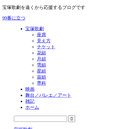
宝塚歌劇を遠くから応援するブログです
99番に立つ
宝塚歌劇
座席
見え方
チケット
花組
月組
雪組
星組
宙組
専科
映画
舞台／バレエ／アート
雑記
ホーム