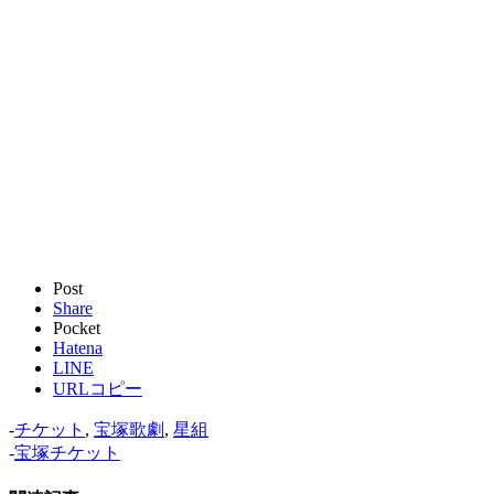
Post
Share
Pocket
Hatena
LINE
URLコピー
-
チケット
,
宝塚歌劇
,
星組
-
宝塚チケット