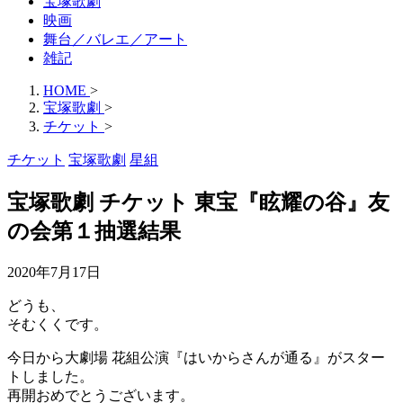
宝塚歌劇
映画
舞台／バレエ／アート
雑記
HOME
>
宝塚歌劇
>
チケット
>
チケット
宝塚歌劇
星組
宝塚歌劇 チケット 東宝『眩耀の谷』友
の会第１抽選結果
2020年7月17日
どうも、
そむくくです。
今日から大劇場 花組公演『はいからさんが通る』がスター
トしました。
再開おめでとうございます。