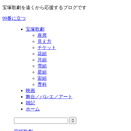
宝塚歌劇を遠くから応援するブログです
99番に立つ
宝塚歌劇
座席
見え方
チケット
花組
月組
雪組
星組
宙組
専科
映画
舞台／バレエ／アート
雑記
ホーム