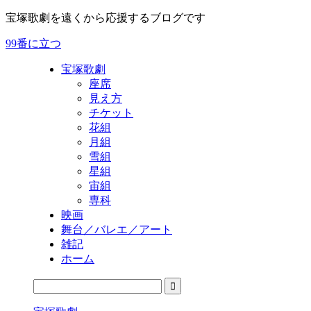
宝塚歌劇を遠くから応援するブログです
99番に立つ
宝塚歌劇
座席
見え方
チケット
花組
月組
雪組
星組
宙組
専科
映画
舞台／バレエ／アート
雑記
ホーム