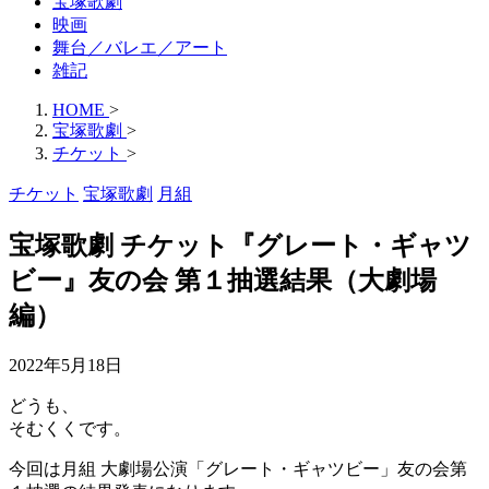
宝塚歌劇
映画
舞台／バレエ／アート
雑記
HOME
>
宝塚歌劇
>
チケット
>
チケット
宝塚歌劇
月組
宝塚歌劇 チケット『グレート・ギャツ
ビー』友の会 第１抽選結果（大劇場
編）
2022年5月18日
どうも、
そむくくです。
今回は月組 大劇場公演「グレート・ギャツビー」友の会第