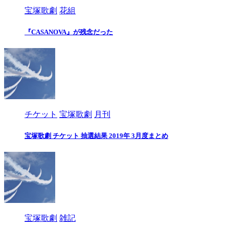
宝塚歌劇
花組
『CASANOVA』が残念だった
チケット
宝塚歌劇
月刊
宝塚歌劇 チケット 抽選結果 2019年 3月度まとめ
宝塚歌劇
雑記