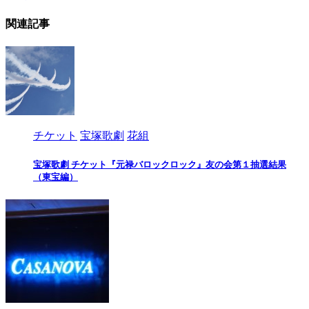
関連記事
チケット
宝塚歌劇
花組
宝塚歌劇 チケット『元禄バロックロック』友の会第１抽選結果
（東宝編）