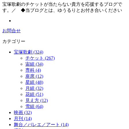
宝塚歌劇のチケットが当たらない貴方を応援するブログで
す。／ ◆当ブログとは、ゆうるりとお付き合いください
お問合せ
カテゴリー
宝塚歌劇 (324)
チケット (267)
宙組 (34)
専科 (4)
座席 (12)
星組 (48)
月組 (32)
花組 (51)
見え方 (12)
雪組 (64)
映画 (32)
月刊 (14)
舞台／バレエ／アート (14)