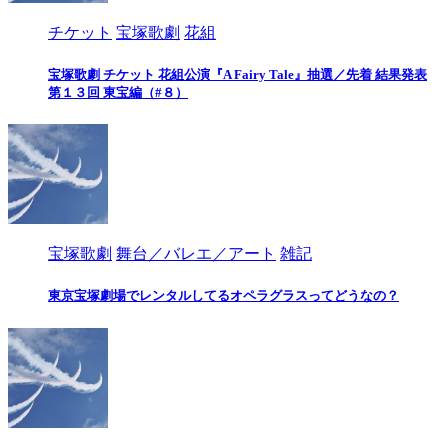
チケット
宝塚歌劇
花組
宝塚歌劇 チケット 花組公演『A Fairy Tale』抽選／先着 結果発表
第１３回 東宝編（#８）
宝塚歌劇
舞台／バレエ／アート
雑記
東京宝塚劇場でレンタルしてるオペラグラスってどうなの？