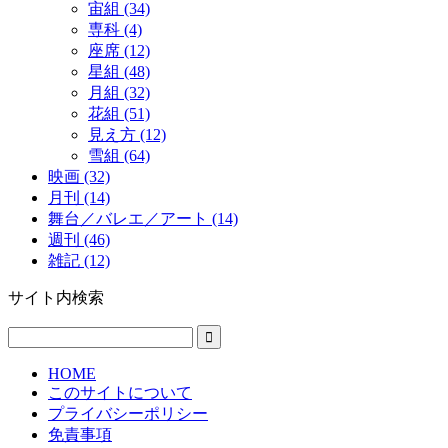
宙組 (34)
専科 (4)
座席 (12)
星組 (48)
月組 (32)
花組 (51)
見え方 (12)
雪組 (64)
映画 (32)
月刊 (14)
舞台／バレエ／アート (14)
週刊 (46)
雑記 (12)
サイト内検索
HOME
このサイトについて
プライバシーポリシー
免責事項