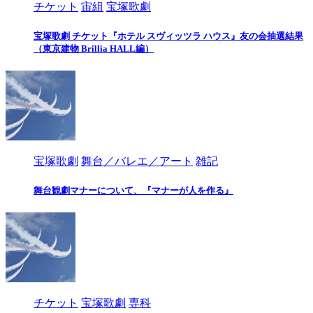
チケット
宙組
宝塚歌劇
宝塚歌劇 チケット『ホテル スヴィッツラ ハウス』友の会抽選結果
（東京建物 Brillia HALL編）
宝塚歌劇
舞台／バレエ／アート
雑記
舞台観劇マナーについて、『マナーが人を作る』
チケット
宝塚歌劇
専科