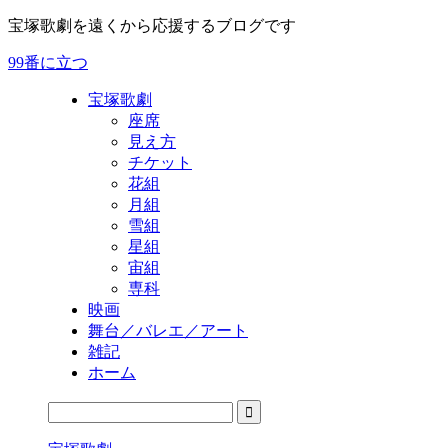
宝塚歌劇を遠くから応援するブログです
99番に立つ
宝塚歌劇
座席
見え方
チケット
花組
月組
雪組
星組
宙組
専科
映画
舞台／バレエ／アート
雑記
ホーム