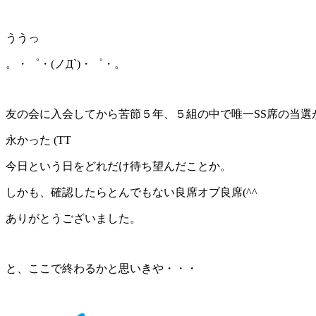
ううっ
。・゜・(ノД`)・゜・。
友の会に入会してから苦節５年、５組の中で唯一SS席の当選
永かった (TT
今日という日をどれだけ待ち望んだことか。
しかも、確認したらとんでもない良席オブ良席(^^
ありがとうございました。
と、ここで終わるかと思いきや・・・