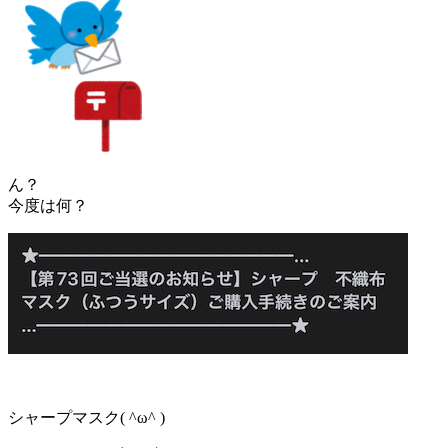
ん？
今度は何？
シャープマスク( ^ω^ )