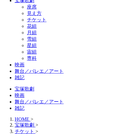
宝塚歌劇
座席
見え方
チケット
花組
月組
雪組
星組
宙組
専科
映画
舞台／バレエ／アート
雑記
宝塚歌劇
映画
舞台／バレエ／アート
雑記
HOME
>
宝塚歌劇
>
チケット
>