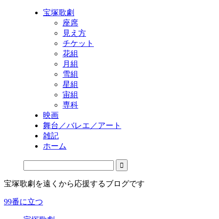
宝塚歌劇
座席
見え方
チケット
花組
月組
雪組
星組
宙組
専科
映画
舞台／バレエ／アート
雑記
ホーム
宝塚歌劇を遠くから応援するブログです
99番に立つ