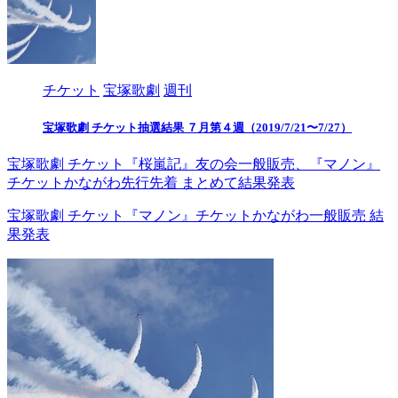
チケット
宝塚歌劇
週刊
宝塚歌劇 チケット抽選結果 ７月第４週（2019/7/21〜7/27）
宝塚歌劇 チケット『桜嵐記』友の会一般販売、『マノン』
チケットかながわ先行先着 まとめて結果発表
宝塚歌劇 チケット『マノン』チケットかながわ一般販売 結
果発表