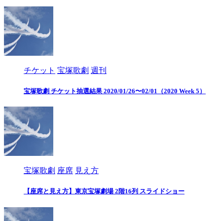
チケット
宝塚歌劇
週刊
宝塚歌劇 チケット抽選結果 2020/01/26〜02/01（2020 Week 5）
宝塚歌劇
座席
見え方
【座席と見え方】東京宝塚劇場 2階16列 スライドショー