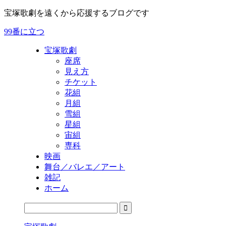
宝塚歌劇を遠くから応援するブログです
99番に立つ
宝塚歌劇
座席
見え方
チケット
花組
月組
雪組
星組
宙組
専科
映画
舞台／バレエ／アート
雑記
ホーム