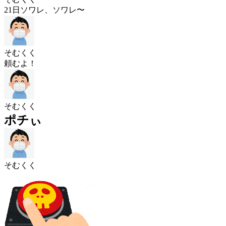
21日ソワレ、ソワレ〜
そむくく
頼むよ！
そむくく
ポチぃ
そむくく