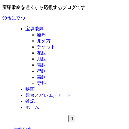
宝塚歌劇を遠くから応援するブログです
99番に立つ
宝塚歌劇
座席
見え方
チケット
花組
月組
雪組
星組
宙組
専科
映画
舞台／バレエ／アート
雑記
ホーム