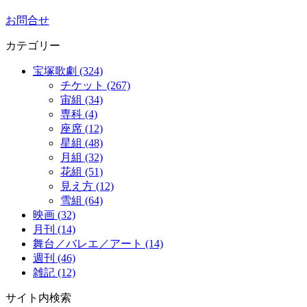
お問合せ
カテゴリー
宝塚歌劇 (324)
チケット (267)
宙組 (34)
専科 (4)
座席 (12)
星組 (48)
月組 (32)
花組 (51)
見え方 (12)
雪組 (64)
映画 (32)
月刊 (14)
舞台／バレエ／アート (14)
週刊 (46)
雑記 (12)
サイト内検索