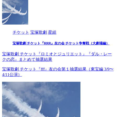
チケット
宝塚歌劇
星組
宝塚歌劇 チケット『RRR』友の会 チケット争奪戦（大劇場編）
宝塚歌劇 チケット『ロミオとジュリエット』『ダル・レー
クの恋』まとめて抽選結果
宝塚歌劇 チケット『fff』友の会第１抽選結果（東宝編 3/9〜
4/11公演）