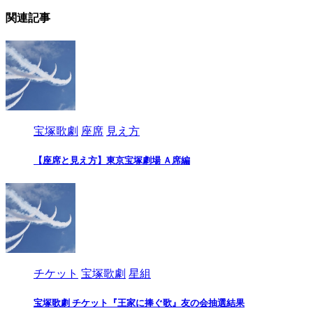
関連記事
宝塚歌劇
座席
見え方
【座席と見え方】東京宝塚劇場 Ａ席編
チケット
宝塚歌劇
星組
宝塚歌劇 チケット『王家に捧ぐ歌』友の会抽選結果