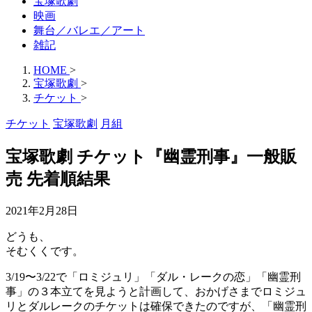
宝塚歌劇
映画
舞台／バレエ／アート
雑記
HOME
>
宝塚歌劇
>
チケット
>
チケット
宝塚歌劇
月組
宝塚歌劇 チケット『幽霊刑事』一般販
売 先着順結果
2021年2月28日
どうも、
そむくくです。
3/19〜3/22で「ロミジュリ」「ダル・レークの恋」「幽霊刑
事」の３本立てを見ようと計画して、おかげさまでロミジュ
リとダルレークのチケットは確保できたのですが、「幽霊刑