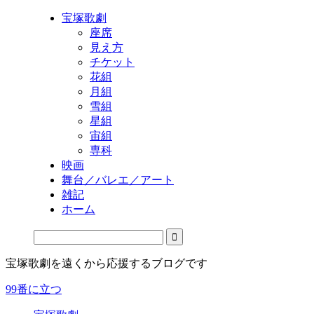
宝塚歌劇
座席
見え方
チケット
花組
月組
雪組
星組
宙組
専科
映画
舞台／バレエ／アート
雑記
ホーム
宝塚歌劇を遠くから応援するブログです
99番に立つ