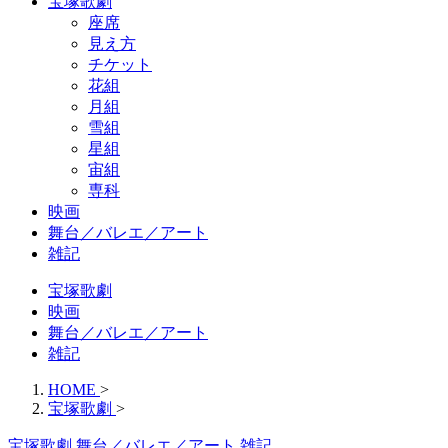
宝塚歌劇
座席
見え方
チケット
花組
月組
雪組
星組
宙組
専科
映画
舞台／バレエ／アート
雑記
宝塚歌劇
映画
舞台／バレエ／アート
雑記
HOME
>
宝塚歌劇
>
宝塚歌劇
舞台／バレエ／アート
雑記