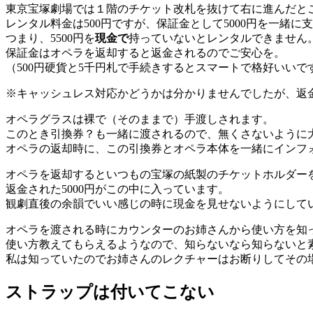
東京宝塚劇場では１階のチケット改札を抜けて右に進んだと
レンタル料金は500円ですが、保証金として5000円を一緒に
つまり、5500円を
現金で
持っていないとレンタルできません
保証金はオペラを返却すると返金されるのでご安心を。
（500円硬貨と5千円札で手続きするとスマートで格好いいで
※キャッシュレス対応かどうかは分かりませんでしたが、返
オペラグラスは裸で（そのままで）手渡しされます。
このとき引換券？も一緒に渡されるので、無くさないように
オペラの返却時に、この引換券とオペラ本体を一緒にインフ
オペラを返却するといつもの宝塚の紙製のチケットホルダー
返金された5000円がこの中に入っています。
観劇直後の余韻でいい感じの時に現金を見せないようにして
オペラを渡される時にカウンターのお姉さんから使い方を知
使い方教えてもらえるようなので、知らないなら知らないと
私は知っていたのでお姉さんのレクチャーはお断りしてその
ストラップは付いてこない