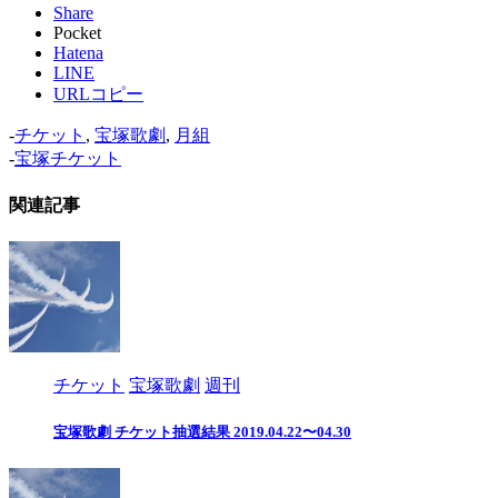
Share
Pocket
Hatena
LINE
URLコピー
-
チケット
,
宝塚歌劇
,
月組
-
宝塚チケット
関連記事
チケット
宝塚歌劇
週刊
宝塚歌劇 チケット抽選結果 2019.04.22〜04.30