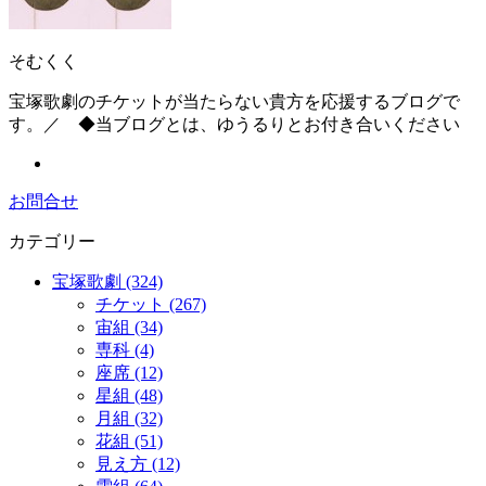
そむくく
宝塚歌劇のチケットが当たらない貴方を応援するブログで
す。／ ◆当ブログとは、ゆうるりとお付き合いください
お問合せ
カテゴリー
宝塚歌劇 (324)
チケット (267)
宙組 (34)
専科 (4)
座席 (12)
星組 (48)
月組 (32)
花組 (51)
見え方 (12)