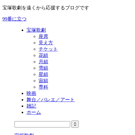
宝塚歌劇を遠くから応援するブログです
99番に立つ
宝塚歌劇
座席
見え方
チケット
花組
月組
雪組
星組
宙組
専科
映画
舞台／バレエ／アート
雑記
ホーム