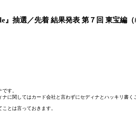
Tale』抽選／先着 結果発表 第７回 東宝編（
ナです。
ィナに関してはカード会社と言わずにセディナとハッキリ書く
てことは言っておきます。