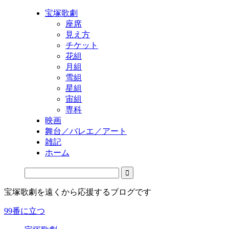
宝塚歌劇
座席
見え方
チケット
花組
月組
雪組
星組
宙組
専科
映画
舞台／バレエ／アート
雑記
ホーム
宝塚歌劇を遠くから応援するブログです
99番に立つ