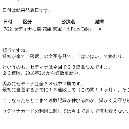
日付は結果発表日です。
日付
区分
公演名
結果
7/22
セディナ抽選
花組 東宝『A Fairy Tale』
✕
順当ですね。
通知が来て「落選」の文字を見て、「はいはい」で終わり。
というのも、セディナは今回で２３連敗なんですよ。
２３連敗、2018年2月から連敗更新中。
因みにセディナは全３８戦中２勝です。
最初に当選するまでに１３連敗して（この間１１ヶ月）、そ
こうなったらどこまで連敗記録が伸びるのか、温かく見守り
セディナカードの利用に関しては今まで通りで何も変えない