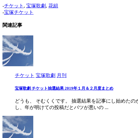
-
チケット
,
宝塚歌劇
,
花組
-
宝塚チケット
関連記事
チケット
宝塚歌劇
月刊
宝塚歌劇 チケット抽選結果 2019年１月＆２月度まとめ
どうも、 そむくくです。 抽選結果を記事にし始めた
し、年が明けての投稿だとバツが悪いの ...