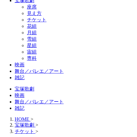
宝塚歌劇
座席
見え方
チケット
花組
月組
雪組
星組
宙組
専科
映画
舞台／バレエ／アート
雑記
宝塚歌劇
映画
舞台／バレエ／アート
雑記
HOME
>
宝塚歌劇
>
チケット
>