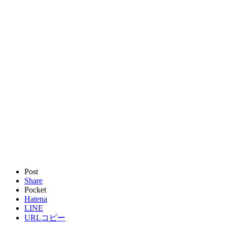
Post
Share
Pocket
Hatena
LINE
URLコピー