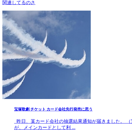
関連してるのさ
宝塚歌劇 チケット カード会社先行発売に思う
昨日、某カード会社の抽選結果通知が届きました。 （
が、メインカードとして利 ...