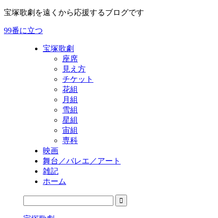
宝塚歌劇を遠くから応援するブログです
99番に立つ
宝塚歌劇
座席
見え方
チケット
花組
月組
雪組
星組
宙組
専科
映画
舞台／バレエ／アート
雑記
ホーム