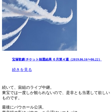
宝塚歌劇 チケット抽選結果 ６月第４週（2019.06.16〜06.22）
続きを見る
続いて、宙組のライブ中継。
東宝では一度しか観られないので、是非とも当選して欲しい
ものです。
最後にバウホール公演。