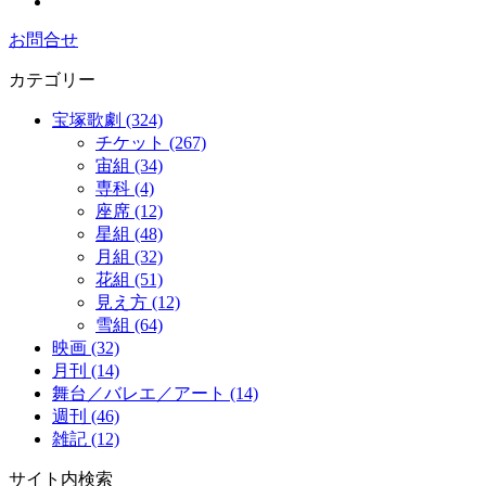
お問合せ
カテゴリー
宝塚歌劇 (324)
チケット (267)
宙組 (34)
専科 (4)
座席 (12)
星組 (48)
月組 (32)
花組 (51)
見え方 (12)
雪組 (64)
映画 (32)
月刊 (14)
舞台／バレエ／アート (14)
週刊 (46)
雑記 (12)
サイト内検索