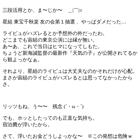
三段活用とか、ま〜じか〜 ＿|￣|○
星組 東宝千秋楽 友の会第１抽選 、やっぱダメだった…
ライビュがハズレるとか予想外の外だったわ。
どこまでも宙組の東京公演には縁が無い。
あ〜あ、これで当日はヒマになってしもた。
ちょうど新海誠監督の最新作『天気の子』が公開されてるか
ら観よっかなぁ。
それより、星組のライビュは大丈夫なのかそれだけが心配。
まさか宙組のライビュがハズレるとは思ってなかったから
さ。
リッツもね、う〜〜 残念 (´・ω・`)
でも、ホッとしたってのも正直な気持ち。
宿泊費が浮いたから。
さて、浮いたお金どうしよっかな〜 ※この発想は危険ｗ