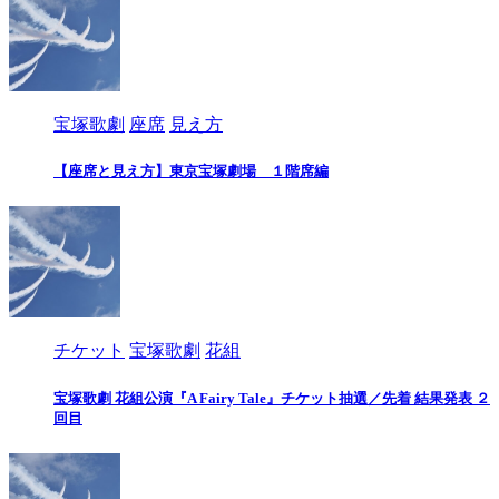
宝塚歌劇
座席
見え方
【座席と見え方】東京宝塚劇場 １階席編
チケット
宝塚歌劇
花組
宝塚歌劇 花組公演『A Fairy Tale』チケット抽選／先着 結果発表 ２
回目