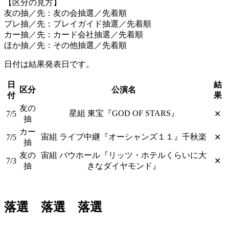
【区分の見方】
友の抽／先：友の会抽選／先着順
プレ抽／先：プレイガイド抽選／先着順
カー抽／先：カード会社抽選／先着順
ほか抽／先：その他抽選／先着順
日付は結果発表日です。
日
結
区分
公演名
付
果
友の
星組 東宝『GOD OF STARS』
7/5
✕
抽
カー
宙組 ライブ中継『オーシャンズ１１』千秋楽
7/5
✕
抽
友の
宙組 バウホール『リッツ・ホテルくらいに大
7/3
✕
抽
きなダイヤモンド』
落選 落選 落選