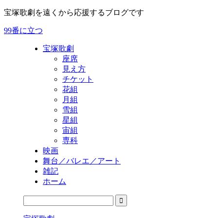
宝塚歌劇を遠くから応援するブログです
99番に立つ
宝塚歌劇
座席
見え方
チケット
花組
月組
雪組
星組
宙組
専科
映画
舞台／バレエ／アート
雑記
ホーム