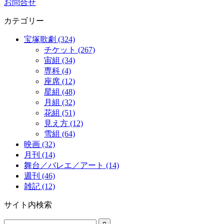
お問合せ
カテゴリー
宝塚歌劇 (324)
チケット (267)
宙組 (34)
専科 (4)
座席 (12)
星組 (48)
月組 (32)
花組 (51)
見え方 (12)
雪組 (64)
映画 (32)
月刊 (14)
舞台／バレエ／アート (14)
週刊 (46)
雑記 (12)
サイト内検索