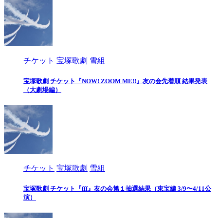
チケット
宝塚歌劇
雪組
宝塚歌劇 チケット『NOW! ZOOM ME!!』友の会先着順 結果発表
（大劇場編）
チケット
宝塚歌劇
雪組
宝塚歌劇 チケット『fff』友の会第１抽選結果（東宝編 3/9〜4/11公
演）