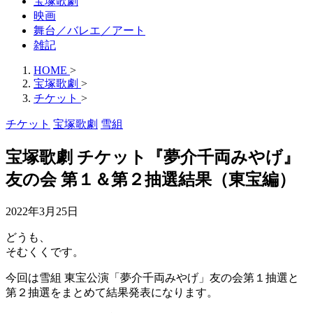
宝塚歌劇
映画
舞台／バレエ／アート
雑記
HOME
>
宝塚歌劇
>
チケット
>
チケット
宝塚歌劇
雪組
宝塚歌劇 チケット『夢介千両みやげ』
友の会 第１＆第２抽選結果（東宝編）
2022年3月25日
どうも、
そむくくです。
今回は雪組 東宝公演「夢介千両みやげ」友の会第１抽選と
第２抽選をまとめて結果発表になります。