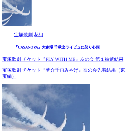
宝塚歌劇
花組
『CASANOVA』大劇場 千秋楽ライビュに怒り心頭
宝塚歌劇 チケット『FLY WITH ME』友の会 第１抽選結果
宝塚歌劇 チケット『夢介千両みやげ』友の会先着結果（東
宝編）