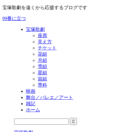
宝塚歌劇を遠くから応援するブログです
99番に立つ
宝塚歌劇
座席
見え方
チケット
花組
月組
雪組
星組
宙組
専科
映画
舞台／バレエ／アート
雑記
ホーム