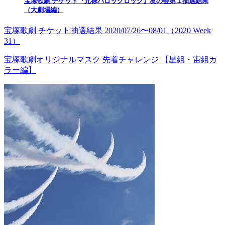
宝塚歌劇 チケット『元禄バロックロック』友の会第１抽選結果
（大劇場編）
宝塚歌劇 チケット抽選結果 2020/07/26〜08/01（2020 Week
31）
宝塚歌劇オリジナルマスク 先着チャレンジ 【星組・宙組カ
ラー編】