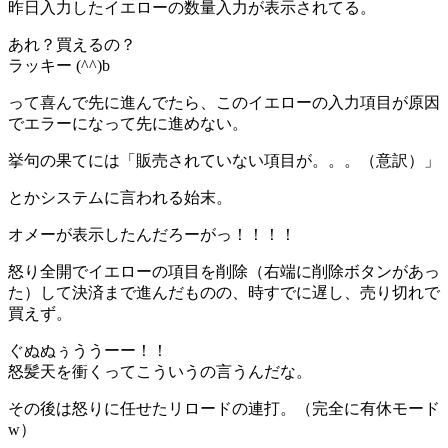
昨日入力したイエローの数量入力が表示されてる。
あれ？買えるの？
ラッキー (^^)b
って喜んで先に進んでたら、このイエローの入力項目が原因
でエラーになって先に進めない。
挙句の果てには「販売されていない項目が。。。（意訳）」
とかシステムに言われる始末。
オメーが表示したんだろーがっ！！！！
怒り全開でイエローの項目を削除（右端に削除ボタンがあっ
た）して決済まで進んだものの、時すでに遅し、売り切れで
買えず。
ぐぬぬぅううーー！！
怒髪天を衝くってこういうの言うんだな。
その後は怒りに任せたリロードの連打。（完全に有休モード
w）