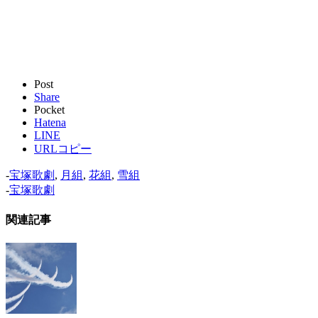
Post
Share
Pocket
Hatena
LINE
URLコピー
-
宝塚歌劇
,
月組
,
花組
,
雪組
-
宝塚歌劇
関連記事