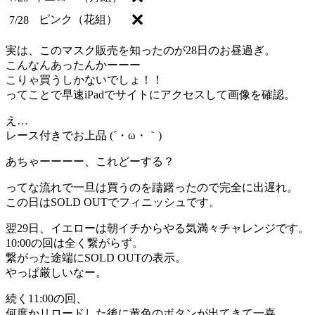
✕
ピンク（花組）
7/28
実は、このマスク販売を知ったのが28日のお昼過ぎ。
こんなんあったんかーーー
こりゃ買うしかないでしょ！！
ってことで早速iPadでサイトにアクセスして画像を確認。
え…
レース付きでお上品 (´・ω・｀)
あちゃーーーー、これどーする？
ってな流れで一旦は買うのを躊躇ったので完全に出遅れ。
この日はSOLD OUTでフィニッシュです。
翌29日、イエローは朝イチからやる気満々チャレンジです。
10:00の回は全く繋がらず。
繋がった途端にSOLD OUTの表示。
やっぱ厳しいなー。
続く11:00の回、
何度かリロードした後に黄色のボタンが出てきて一喜。