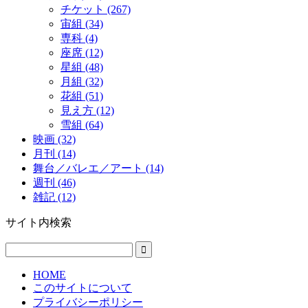
チケット (267)
宙組 (34)
専科 (4)
座席 (12)
星組 (48)
月組 (32)
花組 (51)
見え方 (12)
雪組 (64)
映画 (32)
月刊 (14)
舞台／バレエ／アート (14)
週刊 (46)
雑記 (12)
サイト内検索
HOME
このサイトについて
プライバシーポリシー