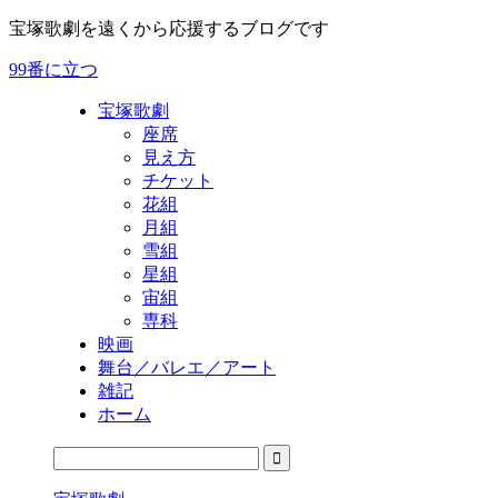
宝塚歌劇を遠くから応援するブログです
99番に立つ
宝塚歌劇
座席
見え方
チケット
花組
月組
雪組
星組
宙組
専科
映画
舞台／バレエ／アート
雑記
ホーム