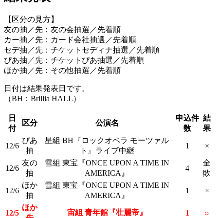
【区分の見方】
友の抽／先：友の会抽選／先着順
カー抽／先：カード会社抽選／先着順
セデ抽／先：チケットセディナ抽選／先着順
ぴあ抽／先：チケットぴあ抽選／先着順
ほか抽／先：その他抽選／先着順
日付は結果発表日です。
（BH：Brillia HALL）
日
申込件
結
区分
公演名
付
数
果
ぴあ
星組 BH『ロックオペラ モーツァル
12/6
1
×
抽
ト』ライブ中継
友の
雪組 東宝『ONCE UPON A TIME IN
全
12/6
4
抽
AMERICA』
敗
ほか
雪組 東宝『ONCE UPON A TIME IN
12/6
1
×
抽
AMERICA』
ほか
宙組 青年館『壮麗帝』
12/5
1
○
先