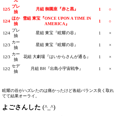
プレ
月組 御園座『赤と黒』
12/5
1
○
抽
ほか
雪組 東宝『ONCE UPON A TIME IN
12/4
1
○
抽
AMERICA』
プレ
星組 東宝『眩耀の谷』
12/4
1
×
抽
カー
星組 東宝『眩耀の谷』
12/3
1
×
抽
カー
花組 大劇場『はいからさんが通る』
12/3
1
×
抽
セデ
月組 BH『出島小宇宙戦争』
12/2
1
×
抽
眩耀の谷がハズレたのは痛かったけど各組バランス良く取れ
てて結果オーライ。
よごさんした
(^_^)