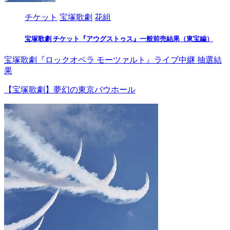
チケット
宝塚歌劇
花組
宝塚歌劇 チケット『アウグストゥス』一般前売結果（東宝編）
宝塚歌劇『ロックオペラ モーツァルト』ライブ中継 抽選結
果
【宝塚歌劇】夢幻の東京バウホール