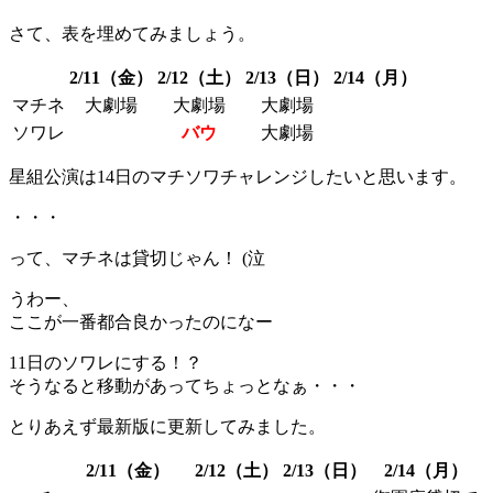
さて、表を埋めてみましょう。
2/11（金）
2/12（土）
2/13（日）
2/14（月）
マチネ
大劇場
大劇場
大劇場
ソワレ
バウ
大劇場
星組公演は14日のマチソワチャレンジしたいと思います。
・・・
って、マチネは貸切じゃん！ (泣
うわー、
ここが一番都合良かったのになー
11日のソワレにする！？
そうなると移動があってちょっとなぁ・・・
とりあえず最新版に更新してみました。
2/11（金）
2/12（土）
2/13（日）
2/14（月）