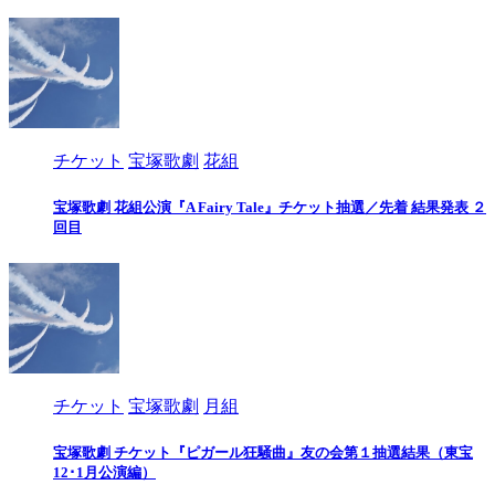
チケット
宝塚歌劇
花組
宝塚歌劇 花組公演『A Fairy Tale』チケット抽選／先着 結果発表 ２
回目
チケット
宝塚歌劇
月組
宝塚歌劇 チケット『ピガール狂騒曲』友の会第１抽選結果（東宝
12･1月公演編）