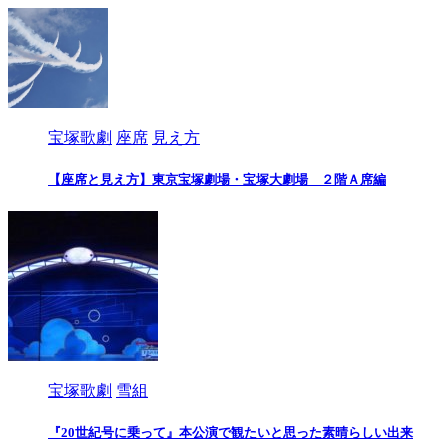
宝塚歌劇
座席
見え方
【座席と見え方】東京宝塚劇場・宝塚大劇場 ２階Ａ席編
宝塚歌劇
雪組
『20世紀号に乗って』本公演で観たいと思った素晴らしい出来