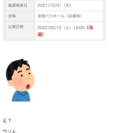
え？
ウソん