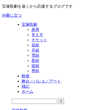
宝塚歌劇を遠くから応援するブログです
99番に立つ
宝塚歌劇
座席
見え方
チケット
花組
月組
雪組
星組
宙組
専科
映画
舞台／バレエ／アート
雑記
ホーム