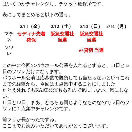
はいくつかチャレンジし、チケット確保済です。
表にしてまとめると以下の通り。
2/11（金）
2/12（土）
2/13（日）
2/14（月）
マチ
セディナ先着
阪急交通社
阪急交通社
ネ
確保
当選
当選
ソワ
e+貸切 当選
レ
この中に今回のバウホール公演を入れるとすると、11日と12
日のソワレだけになります。
バウホール公演は応募数で勝負しても当たらないというこれ
までの経験から、今回は１点集中することにしました。
たとえ外れてもKAAT公演もあるので気にしない、気にしな
い。
11日と12日、まあ、どちらも同じようなものなので12日のソ
ワレに１点集中チャレンジです。
前フリが長かったですね。
ここまでお読みいただいてありがとうございます。