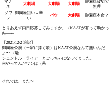
マチ
御園座貸切で
大劇場
大劇場
大劇場
ネ
無理
ソワ
御園座狙い→辛
バウ
大劇場
御園座本命？
レ
い
とりあえず両日応募してみますか。
（KAATが有って助かっ
たー）
【2021/12/2 追記】
御園座公演（王家に捧ぐ歌）はKAAT公演なんて無いんだ
よ〜 （恥
ジェントル・ライアーとごっちゃになってました。
何やってんだワシは（呆
それでは、また〜