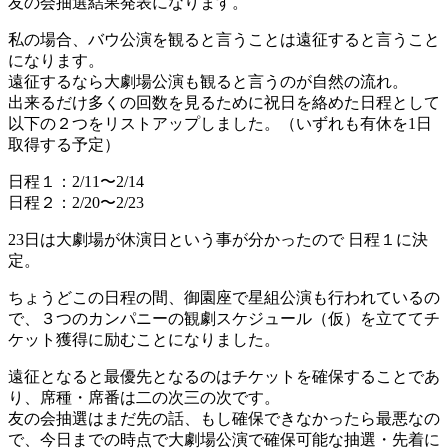
友の会抽選結果発表になります。
私の場合、バウ公演を観ると言うことは遠征すると言うこと
になります。
遠征するなら大劇場公演も観ると言うのが自然の流れ。
出来るだけ多くの回数を見るために祝日を絡めた日程として
以下の２つをリストアップしました。（いずれも有休を1日
取得する予定）
日程１：2/11〜2/14
日程２：2/20〜2/23
23日は大劇場が休演日という事が分かったので 日程１に決
定。
ちょうどこの日程の間、御園座で星組公演も行われているの
で、３つのカンパニーの観劇スケジュール（仮）を立ててチ
ケット獲得に励むことになりました。
遠征となると最優先となるのはチケットを確保することであ
り、席種・席番は二の次三の次です。
友の会抽選はまだ先の話、もし確保できなかったら最悪なの
で、今日までの時点で大劇場公演で確保可能な抽選・先着に