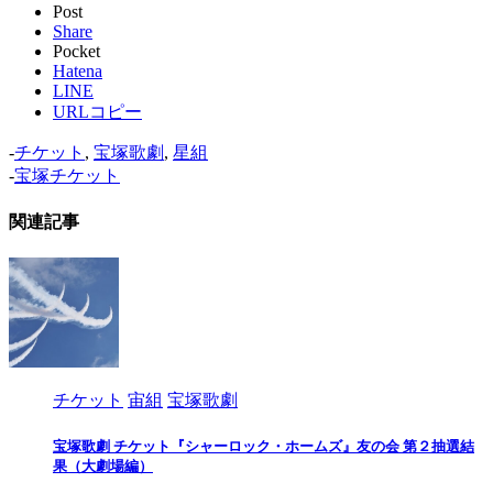
Post
Share
Pocket
Hatena
LINE
URLコピー
-
チケット
,
宝塚歌劇
,
星組
-
宝塚チケット
関連記事
チケット
宙組
宝塚歌劇
宝塚歌劇 チケット『シャーロック・ホームズ』友の会 第２抽選結
果（大劇場編）