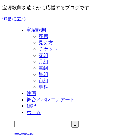
宝塚歌劇を遠くから応援するブログです
99番に立つ
宝塚歌劇
座席
見え方
チケット
花組
月組
雪組
星組
宙組
専科
映画
舞台／バレエ／アート
雑記
ホーム