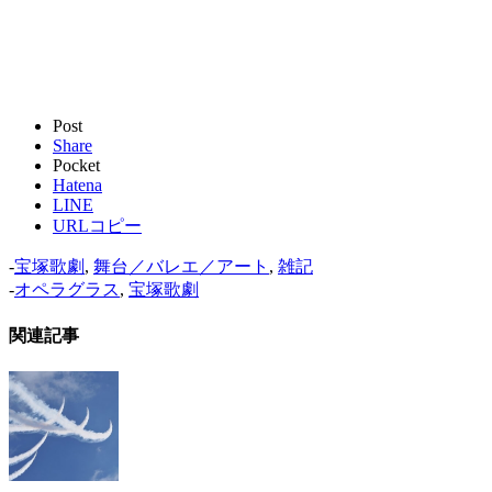
Post
Share
Pocket
Hatena
LINE
URLコピー
-
宝塚歌劇
,
舞台／バレエ／アート
,
雑記
-
オペラグラス
,
宝塚歌劇
関連記事