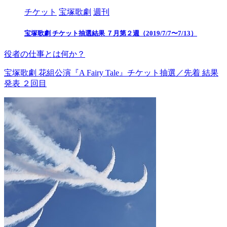
チケット
宝塚歌劇
週刊
宝塚歌劇 チケット抽選結果 ７月第２週（2019/7/7〜7/13）
役者の仕事とは何か？
宝塚歌劇 花組公演『A Fairy Tale』チケット抽選／先着 結果
発表 ２回目