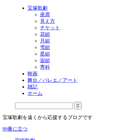
宝塚歌劇
座席
見え方
チケット
花組
月組
雪組
星組
宙組
専科
映画
舞台／バレエ／アート
雑記
ホーム
宝塚歌劇を遠くから応援するブログです
99番に立つ