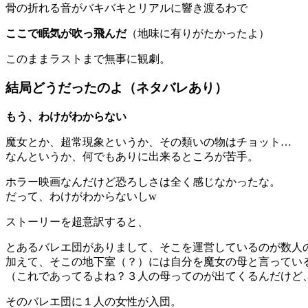
骨の折れる音がバキバキとリアルに響き渡るわで
ここで眠気が吹っ飛んだ
（地味に有りがたかったよ）
このままラストまで無事に観劇。
結局どうだったのよ（ネタバレあり）
もう、わけがわからない
魔女とか、超常現象というか、その類いの物はチョット…
なんというか、何でもありに出来るところが苦手。
ホラー映画なんだけど恐ろしさは全く感じなかったな。
だって、わけがわからないしw
ストーリーを超意訳すると、
とあるバレエ団がありまして、そこを運営しているのが数人
加えて、そこの地下室（？）には自分を魔女の母と言ってい
（これであってるよね？３人の母ってのが出てくるんだけど
そのバレエ団に１人の女性が入団。