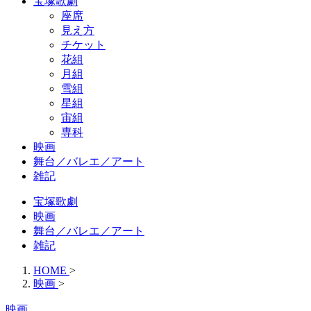
宝塚歌劇
座席
見え方
チケット
花組
月組
雪組
星組
宙組
専科
映画
舞台／バレエ／アート
雑記
宝塚歌劇
映画
舞台／バレエ／アート
雑記
HOME
>
映画
>
映画