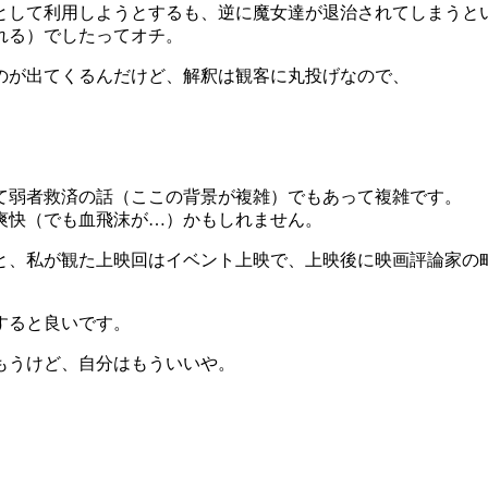
として利用しようとするも、逆に魔女達が退治されてしまうと
れる）でしたってオチ。
のが出てくるんだけど、解釈は観客に丸投げなので、
て弱者救済の話（ここの背景が複雑）でもあって複雑です。
爽快（でも血飛沫が…）かもしれません。
と、私が観た上映回はイベント上映で、上映後に映画評論家の
すると良いです。
もうけど、自分はもういいや。