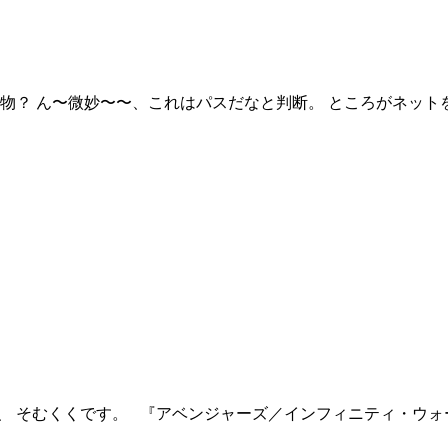
物？ ん〜微妙〜〜、これはパスだなと判断。 ところがネット
、 そむくくです。 『アベンジャーズ／インフィニティ・ウ