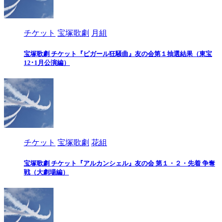
チケット
宝塚歌劇
月組
宝塚歌劇 チケット『ピガール狂騒曲』友の会第１抽選結果（東宝
12･1月公演編）
チケット
宝塚歌劇
花組
宝塚歌劇 チケット『アルカンシェル』友の会 第１・２・先着 争奪
戦（大劇場編）