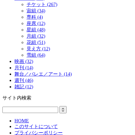
チケット (267)
宙組 (34)
専科 (4)
座席 (12)
星組 (48)
月組 (32)
花組 (51)
見え方 (12)
雪組 (64)
映画 (32)
月刊 (14)
舞台／バレエ／アート (14)
週刊 (46)
雑記 (12)
サイト内検索
HOME
このサイトについて
プライバシーポリシー