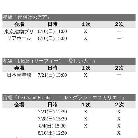
星組『夜明けの光芒』
会場
日時
１次
２次
6/16(日) 11:00
X
ー
東京建物ブリ
リアホール
6/16(日) 15:00
X
ー
花組『Liefie（リーフィー）－愛しい人－』
会場
日時
１次
２次
日本青年館
7/21(日) 13:00
X
ー
宙組『Le Grand Escalier －ル・グラン・エスカリエ－』
会場
日時
１次
２次
7/21(日) 12:30
X
X
7/28(日) 15:30
X
X
8/4(日) 15:30
X
X
8/10(土) 12:30
X