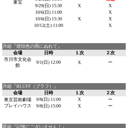
東宝
9/29(日) 15:30
X
X
10/6(日) 11:00
X
10/6(日) 15:30
X
X
10/12(土) 11:00
X
月組『琥珀色の雨にぬれて』
会場
日時
１次
２次
市川市文化会
9/1(日) 12:00
ー
X
館
月組『BLUFF（ブラフ）』
会場
日時
１次
２次
9/8(日) 11:00
X
ー
東京芸術劇場
プレイハウス
9/8(日) 15:00
X
ー
星組『記憶にございません！』