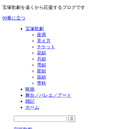
宝塚歌劇を遠くから応援するブログです
99番に立つ
宝塚歌劇
座席
見え方
チケット
花組
月組
雪組
星組
宙組
専科
映画
舞台／バレエ／アート
雑記
ホーム